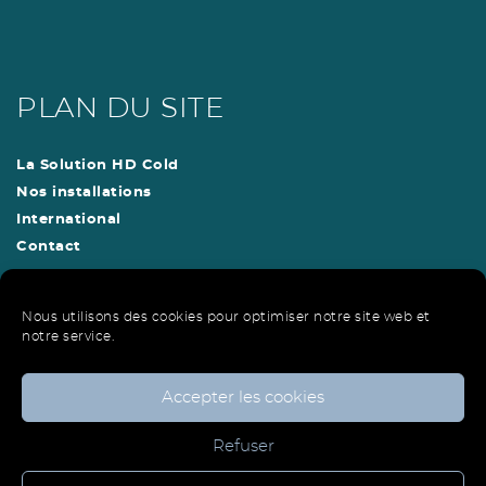
PLAN DU SITE
La Solution HD Cold
Nos installations
International
Contact
Nous utilisons des cookies pour optimiser notre site web et
notre service.
La solution HD Cold est une solution brevetée déposée par :
Société DPKL
Accepter les cookies
05 63 32 58 57
Moissac France
Refuser