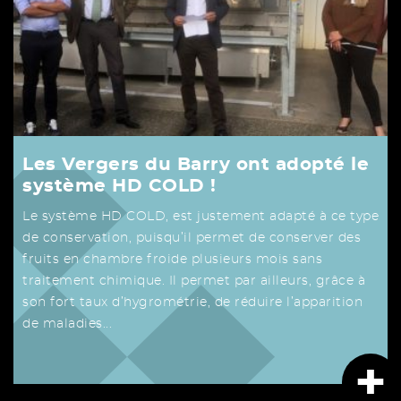
Les Vergers du Barry ont adopté le
système HD COLD !
Le système HD COLD, est justement adapté à ce type
de conservation, puisqu’il permet de conserver des
fruits en chambre froide plusieurs mois sans
traitement chimique. Il permet par ailleurs, grâce à
son fort taux d’hygrométrie, de réduire l’apparition
de maladies...
+