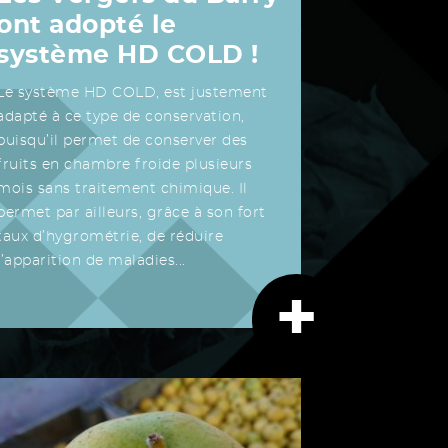
ont adopté le
système HD COLD !
Le système HD COLD, est justement
adapté à ce type de conservation,
puisqu’il permet de conserver des
fruits en chambre froide plusieurs
mois sans traitement chimique. Il
permet par ailleurs, grâce à son fort
taux d’hygrométrie, de réduire
l’apparition de maladies...
+