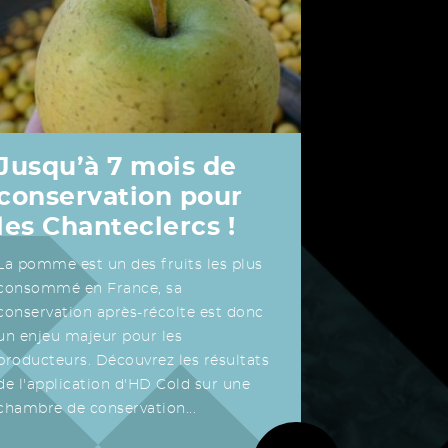
Jusqu’à 7 mois de
conservation pour
les Chanteclercs !
La pomme est un des fruits les plus
consommé en France, sa
conservation après-récolte est donc
un enjeu majeur pour les
producteurs. Découvrez les résultats
de l'application d'HD Cold sur une
chambre de conservation...